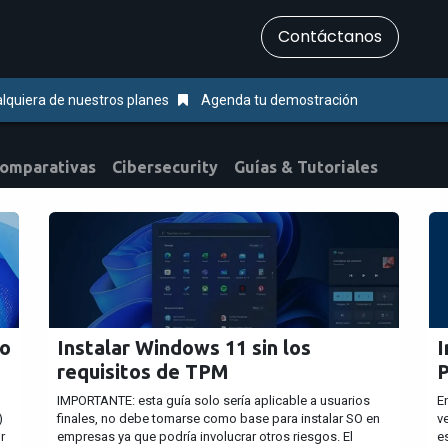
​Contáctanos
Servicios
Ayuda & Soporte
lquiera de nuestros planes
Agenda tu demostración
Comparativas
Cibersecurity
Guías & Tutoriales
to
Instalar Windows 11 sin los
I
requisitos de TPM
P
IMPORTANTE: esta guía solo sería aplicable a usuarios
E
)
finales, no debe tomarse como base para instalar SO en
v
r
empresas ya que podría involucrar otros riesgos. El
e