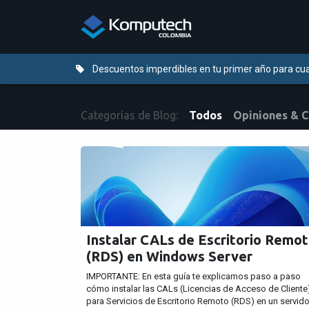
Ir al contenido
Distribuidores
Descuentos imperdibles en tu primer año para cua
Categorías de Blog:
Todos
Opiniones & 
Instalar CALs de Escritorio Remo
(RDS) en Windows Server
IMPORTANTE: En esta guía te explicamos paso a paso
cómo instalar las CALs (Licencias de Acceso de Cliente
para Servicios de Escritorio Remoto (RDS) en un servido