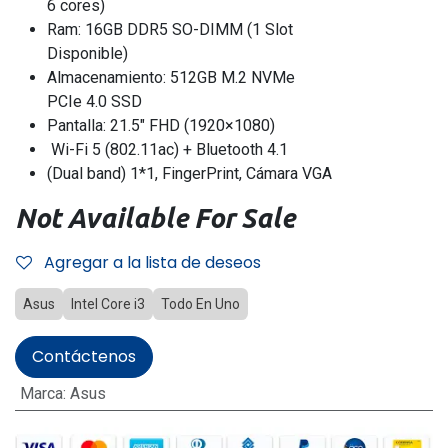
6 cores)
Ram: 16GB DDR5 SO-DIMM (1 Slot
Disponible)
Almacenamiento: 512GB M.2 NVMe
PCIe 4.0 SSD
Pantalla: 21.5″ FHD (1920×1080)
Wi-Fi 5 (802.11ac) + Bluetooth 4.1
(Dual band) 1*1, FingerPrint, Cámara VGA
Not Available For Sale
Agregar a la lista de deseos
Asus
Intel Core i3
Todo En Uno
Contáctenos
Marca
:
Asus