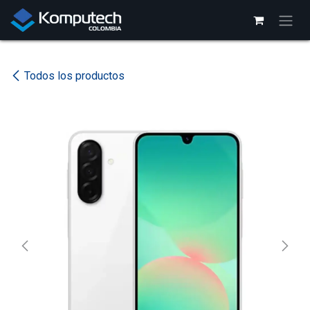
Ir al contenido
Todos los productos