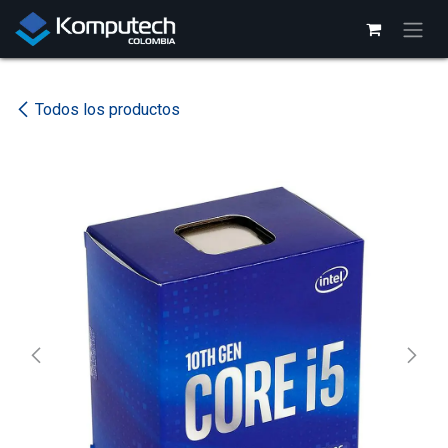
Ir al contenido
Todos los productos