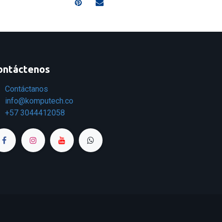
ontáctenos
Contáctanos
info@komputech.co
+57
3044412058