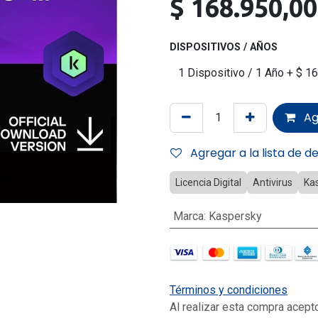
$
168.950,00
DISPOSITIVOS / AÑOS
Ag
Agregar a la lista de d
Licencia Digital
Antivirus
Ka
Marca
:
Kaspersky
Términos y condiciones
Al realizar esta compra acept