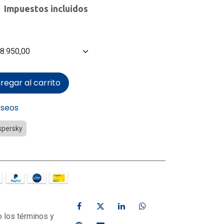
Impuestos incluidos
regar al carrito
eseos
spersky
o los términos y