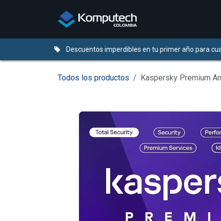
Ir al contenido
Distribuidores
Descuentos imperdibles en tu primer año para cua
Todos los productos
Kaspersky Premium Ant