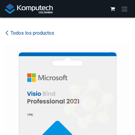
Ir al contenido
Todos los productos