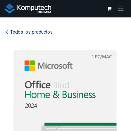
Ir al contenido
Todos los productos