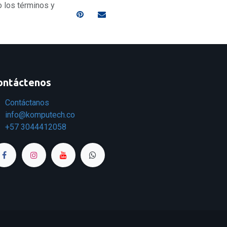
o los términos y
ontáctenos
Contáctanos
info@komputech.co
+57
3044412058