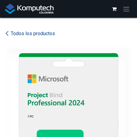
Ir al contenido
Todos los productos