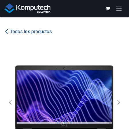
Ir al contenido
Todos los productos