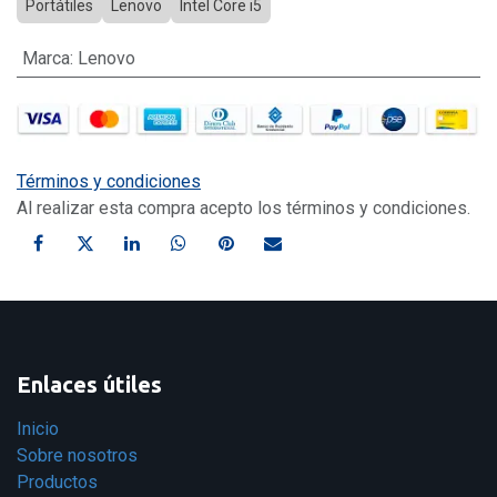
Portátiles
Lenovo
Intel Core i5
Marca
:
Lenovo
Términos y condiciones
Al realizar esta compra acepto los términos y condiciones.
Enlaces útiles
Inicio
Sobre nosotros
Productos