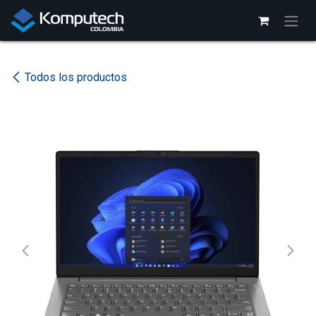
Ir al contenido
Todos los productos