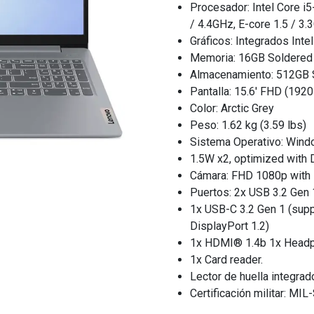
Procesador: Intel Core i5
/ 4.4GHz, E-core 1.5 / 3
Gráficos: Integrados Int
Memoria: 16GB Soldered
Almacenamiento: 512GB
Pantalla: 15.6′ FHD (192
Color: Arctic Grey
Peso: 1.62 kg (3.59 lbs)
Sistema Operativo: Wind
1.5W x2, optimized with 
Cámara: FHD 1080p with 
Puertos: 2x USB 3.2 Gen 
1x USB-C 3.2 Gen 1 (supp
DisplayPort 1.2)
1x HDMI® 1.4b 1x Headp
1x Card reader.
Lector de huella integrad
Certificación militar: MIL