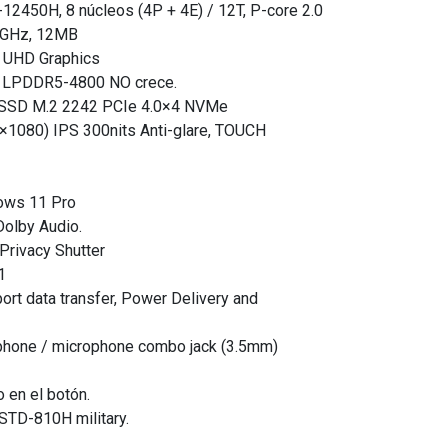
-12450H, 8 núcleos (4P + 4E) / 12T, P-core 2.0
.3GHz, 12MB
el UHD Graphics
 LPDDR5-4800 NO crece.
 SSD M.2 2242 PCIe 4.0×4 NVMe
0×1080) IPS 300nits Anti-glare, TOUCH
ows 11 Pro
Dolby Audio.
Privacy Shutter
1
ort data transfer, Power Delivery and
hone / microphone combo jack (3.5mm)
o en el botón.
-STD-810H military.