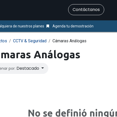
​Contáctanos
Servicios
Ayuda & Soporte
lquiera de nuestros planes
Agenda tu demostración
ctos
CCTV & Seguridad
Cámaras Análogas
maras Análogas
Destacado
enar por:
No se definió ningú