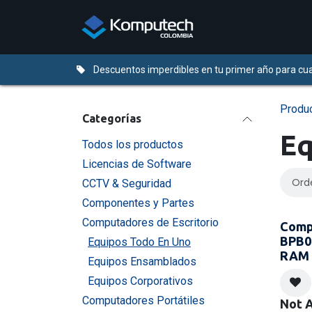
Ir al contenido
Distribuidores
Descuentos imperdibles en tu primer año para cua
Produ
Categorías
Eq
Todos los productos
Licencias de Software
Ord
CCTV & Seguridad
Componentes y Partes
Computadores de Escritorio
Comp
BPB00
Equipos Todo En Uno
RAM 
Equipos Ensamblados
Equipos Corporativos
Computadores Portátiles
Not A