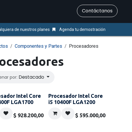
​Contáctanos
Servicios
Ayuda & Soporte
lquiera de nuestros planes
Agenda tu demostración
ctos
Componentes y Partes
Procesadores
ocesadores
Destacado
enar por:
sador Intel Core
Procesador Intel Core
3400F LGA1700
i5 10400F LGA1200
$
928.200,00
$
595.000,00