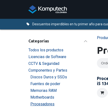
Ir al contenido
Distribuidores
Descuentos imperdibles en tu primer año para cua
Produ
Categorías
Pr
Todos los productos
Licencias de Software
Ord
CCTV & Seguridad
Componentes y Partes
Discos Duros y SSDs
Proce
i5 1
Fuentes de poder
Memorias RAM
Motherboards
Procesadores