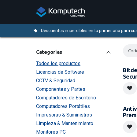
Ir al contenido
Distribuidores
Descuentos imperdibles en tu primer año para cua
Ord
Categorías
Todos los productos
Bitde
Licencias de Software
Secur
CCTV & Seguridad
Componentes y Partes
Computadores de Escritorio
Computadores Portátiles
Antiv
Impresoras & Suministros
Prem
Limpieza & Mantenimiento
Monitores PC