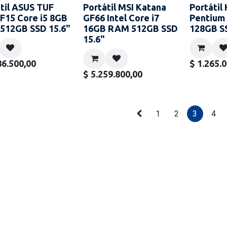
til ASUS TUF
Portátil MSI Katana
Portátil 
F15 Core i5 8GB
GF66 Intel Core i7
Pentium
512GB SSD 15.6"
16GB RAM 512GB SSD
128GB S
15.6"
86.500,00
$
1.265.
$
5.259.800,00
1
2
3
4