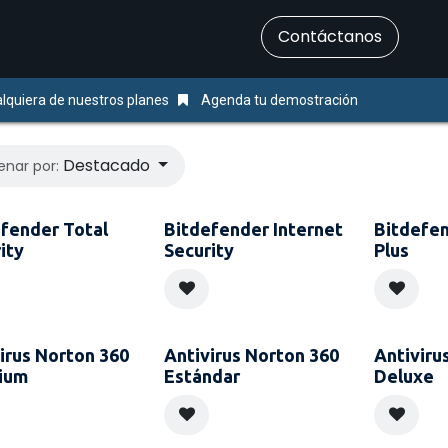
​Contáctanos
Servicios
Ayuda & Soporte
lquiera de nuestros planes
Agenda tu demostración
Destacado
enar por:
fender Total
Bitdefender Internet
Bitdefen
ity
Security
Plus
irus Norton 360
Antivirus Norton 360
Antiviru
ium
Estándar
Deluxe